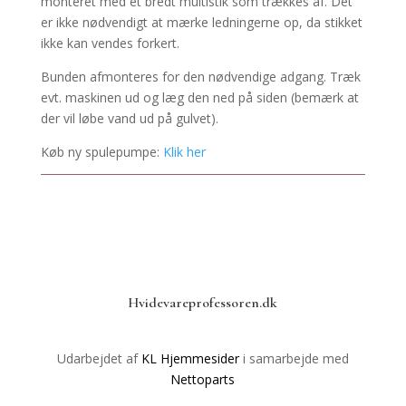
monteret med et bredt multistik som trækkes af. Det
er ikke nødvendigt at mærke ledningerne op, da stikket
ikke kan vendes forkert.
Bunden afmonteres for den nødvendige adgang. Træk
evt. maskinen ud og læg den ned på siden (bemærk at
der vil løbe vand ud på gulvet).
Køb ny spulepumpe:
Klik her
Hvidevareprofessoren.dk
Udarbejdet af
KL Hjemmesider
i samarbejde med
Nettoparts