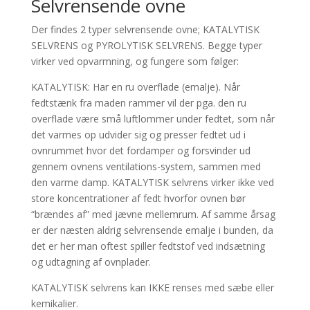
Selvrensende ovne
Der findes 2 typer selvrensende ovne; KATALYTISK
SELVRENS og PYROLYTISK SELVRENS. Begge typer
virker ved opvarmning, og fungere som følger:
KATALYTISK: Har en ru overflade (emalje). Når
fedtstænk fra maden rammer vil der pga. den ru
overflade være små luftlommer under fedtet, som når
det varmes op udvider sig og presser fedtet ud i
ovnrummet hvor det fordamper og forsvinder ud
gennem ovnens ventilations-system, sammen med
den varme damp. KATALYTISK selvrens virker ikke ved
store koncentrationer af fedt hvorfor ovnen bør
“brændes af” med jævne mellemrum. Af samme årsag
er der næsten aldrig selvrensende emalje i bunden, da
det er her man oftest spiller fedtstof ved indsætning
og udtagning af ovnplader.
KATALYTISK selvrens kan IKKE renses med sæbe eller
kemikalier.