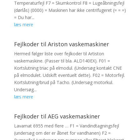
Temperaturfejl F7 = Skumkontrol F8 = Lugeåbningsfejl
(dørlås) (0000) = Maskinen har ikke centrifugeret (= = =)
= Du har...
læs mere
Fejlkoder til Ariston vaskemaskiner
Hermed følger liste over fejlkoder til Artiston
vaskemaskine. (Passer til bla. ALD140EX). F01 =
Kortslutning triac på elmodul. (Undersøg kontakt CNE
på elmodulet. Udskift eventuelt dette). F02 = Motorfejl.
Kortslutning/brud på Tacho. (Undersøg motorkul.
Undersøg...
læs mere
Fejlkoder til AEG vaskemaskiner
Lavamat 6955 med flere … F1 = Vandindtagningsfejl
(undersøg om der er åbnet for vandhanen) F2 =