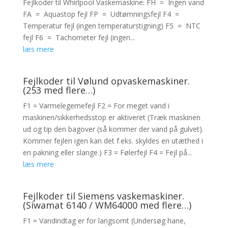
Fejlkoder til Whirlpool Vaskemaskine: FH = Ingen vand
FA = Aquastop fejl FP = Udtømningsfejl F4 =
Temperatur fejl (ingen temperaturstigning) F5 = NTC
fejl F6 = Tachometer fejl (ingen...
læs mere
Fejlkoder til Vølund opvaskemaskiner.
(253 med flere…)
F1 = Varmelegemefejl F2 = For meget vand i
maskinen/sikkerhedsstop er aktiveret (Træk maskinen
ud og tip den bagover (så kommer der vand på gulvet).
Kommer fejlen igen kan det f.eks. skyldes en utæthed i
en pakning eller slange.) F3 = Følerfejl F4 = Fejl på...
læs mere
Fejlkoder til Siemens vaskemaskiner.
(Siwamat 6140 / WM64000 med flere…)
F1 = Vandindtag er for langsomt (Undersøg hane,