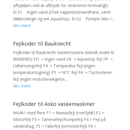
afhjælpes ved at afbryde for strømmen kortvarigt)
Er.01 Ingen vand (Chek tappested/vandhane, samt
tilløbsslange og evt aquastop). Er.02 Pumper ikke /...
læs mere
Fejlkoder til Bauknecht
Fejlkoder til Bauknecht Vaskemaskine (blandt andet til
WAE8985) FH = Ingen vand FA = Aquastop fejl FP =
Udtømningsfejl F4 = Temperatur fejl (ingen
temperaturstigning) F5 = NTC fejl F6 = Tachometer
fejl (ingen motorbevægelse...
læs mere
Fejlkoder til Asko vaskemaskiner
W6461 med flere F1 = Niveaufejl (overfyldt) F2 =
Motorfejl F3 = Tømmefejl/Pumpefejl F4 = Fejl på
vandindtag. F5 = Følerfejl (termisterfejl) F6 =