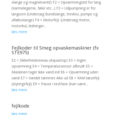
slange og magnetventil) F2 = Opvarmningstid for lang
(Varmelegeme, føler etc...) F3 = Udpumpning er for
langsom (Undersøg Bundslange, trevlesi, pumpe og
afløbsslange) F4 = Motorfejl. (Undersøg motor,
motorkul, ledninger...
læs mere
Fejlkoder til Smeg opvaskemaskiner (fx
STE975)
E2 = Sikkerhedsniveau (Aquastop) E3 = Ingen
opvarmning E4 = Temperatursensor afbrudt E5 =
Maskinen tager ikke vand ind E6 = Opvarmning uden
vand E7 = Vandet tømmes ikke ud E8 = RAM læsefejl
(styringsfejl) E9 = Pause i testfase (Kan være...
læs mere
fejlkode
læs mere