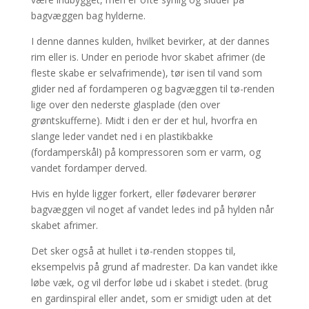
bagvæggen bag hylderne.
I denne dannes kulden, hvilket bevirker, at der dannes
rim eller is. Under en periode hvor skabet afrimer (de
fleste skabe er selvafrimende), tør isen til vand som
glider ned af fordamperen og bagvæggen til tø-renden
lige over den nederste glasplade (den over
grøntskufferne). Midt i den er der et hul, hvorfra en
slange leder vandet ned i en plastikbakke
(fordamperskål) på kompressoren som er varm, og
vandet fordamper derved.
Hvis en hylde ligger forkert, eller fødevarer berører
bagvæggen vil noget af vandet ledes ind på hylden når
skabet afrimer.
Det sker også at hullet i tø-renden stoppes til,
eksempelvis på grund af madrester. Da kan vandet ikke
løbe væk, og vil derfor løbe ud i skabet i stedet. (brug
en gardinspiral eller andet, som er smidigt uden at det