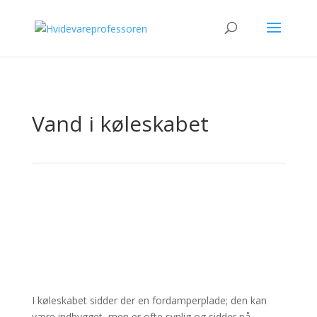
Vand i køleskabet
I køleskabet sidder der en fordamperplade; den kan
være indbygget, men er ofte synlig og sidder på